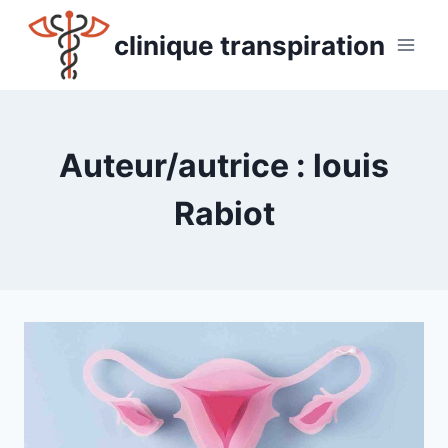
Aller
au
clinique transpiration
contenu
Auteur/autrice : louis
Rabiot