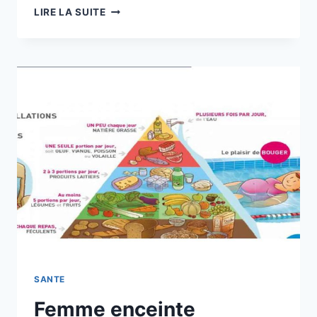
NEMS
LIRE LA SUITE
ENCEINTE
:
LES
BONNES
PRATIQUES
POUR
MANGER
EN
TOUTE
SÉCURITÉ
SANTE
Femme enceinte