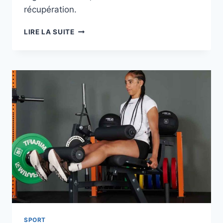
récupération.
EFFETS
LIRE LA SUITE
RETRAIT
D’UN
STERILET
PRÉVOIR
LES
EFFETS
SECONDAIRES
INDÉSIRABLES
SPORT