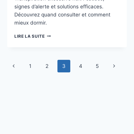
signes d’alerte et solutions efficaces.
Découvrez quand consulter et comment
mieux dormir.
TRANSPIRATION
LIRE LA SUITE
EXCESSIVE
NUIT
ASTUCES
POUR
Navigation
Page
Page
1
2
3
4
5
RÉDUIRE
INCONFORT
de
précédente
suivante
page