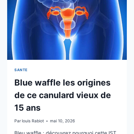
ISOLER
LES
JAMBES
SANTE
Blue waffle les origines
de ce canulard vieux de
15 ans
Par
louis Rabiot
mai 10, 2026
Bleu waffle : découvrez pourquoi cette IST