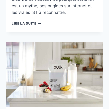
est un mythe, ses origines sur Internet et
les vraies IST à reconnaître.
BLUE
LIRE LA SUITE
WAFFLE
LES
ORIGINES
DE
CE
CANULARD
VIEUX
DE
15
ANS