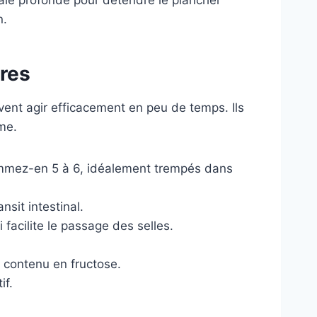
n.
ures
ent agir efficacement en peu de temps. Ils
me.
onsommez-en 5 à 6, idéalement trempés dans
nsit intestinal.
 facilite le passage des selles.
r contenu en fructose.
if.