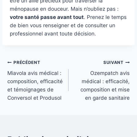
être un allié précieux pour traverser la
ménopause en douceur. Mais n’oubliez pas :
votre santé passe avant tout
. Prenez le temps
de bien vous renseigner et de consulter un
professionnel avant toute décision.
Navigation
PRÉCÉDENT
SUIVANT
Miavola avis médical :
Ozempatch avis
de
composition, efficacité
médical : efficacité,
l’article
et témoignages de
composition et mise
Conversol et Produsol
en garde sanitaire