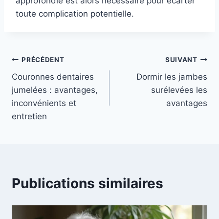
approfondie est alors nécessaire pour écarter
toute complication potentielle.
Navigation
PRÉCÉDENT
SUIVANT
Couronnes dentaires
Dormir les jambes
de
jumelées : avantages,
surélevées les
l’article
inconvénients et
avantages
entretien
Publications similaires