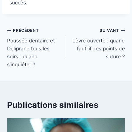
succès.
Navigation
PRÉCÉDENT
SUIVANT
Poussée dentaire et
Lèvre ouverte : quand
de
Doliprane tous les
faut-il des points de
l’article
soirs : quand
suture ?
s’inquiéter ?
Publications similaires